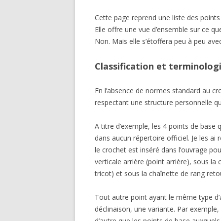
Cette page reprend une liste des points 
AUGMENTAT
Elle offre une vue d’ensemble sur ce que 
DIMINUTION
Non. Mais elle s’étoffera peu à peu ave
RANGS RACC
Classification et terminolog
CROCHET À D
En l’absence de normes standard au croc
respectant une structure personnelle qu
A titre d’exemple, les 4 points de base
dans aucun répertoire officiel. Je les ai 
le crochet est inséré dans l’ouvrage pour
verticale arrière (point arrière), sous la
tricot) et sous la chaînette de rang retou
Tout autre point ayant le même type d’
déclinaison, une variante. Par exemple, 
d’autre que les points de base auxquels v