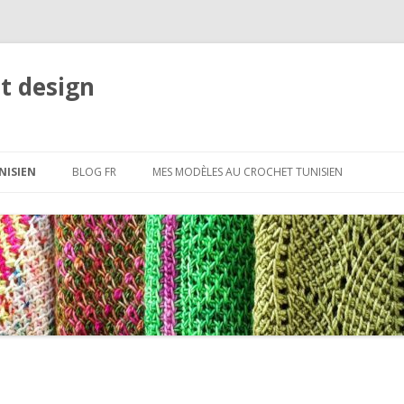
t design
Aller
au
NISIEN
BLOG FR
MES MODÈLES AU CROCHET TUNISIEN
contenu
ASE
SUR LES POINTS DE
ET AUTRES
E MAILLES
S DE COULEURS