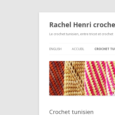
Rachel Henri croche
Le crochet tunisien, entre tricot et crochet
ENGLISH
ACCUEIL
CROCHET TU
LES BASES
POINTS DE B
VARIATIONS 
BASE
CHAÎNETTES 
MONTAGES D
Crochet tunisien
CHANGEMENT