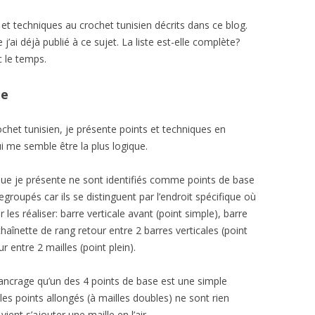
et techniques au crochet tunisien décrits dans ce blog.
IONS
j’ai déjà publié à ce sujet. La liste est-elle complète?
S
c le temps.
OURCIS
ie
EUX TÊTES
het tunisien, je présente points et techniques en
i me semble être la plus logique.
 que je présente ne sont identifiés comme points de base
regroupés car ils se distinguent par l’endroit spécifique où
 les réaliser: barre verticale avant (point simple), barre
 chaînette de rang retour entre 2 barres verticales (point
r entre 2 mailles (point plein).
ancrage qu’un des 4 points de base est une simple
les points allongés (à mailles doubles) ne sont rien
ient s’ajouter une maille en l’air.