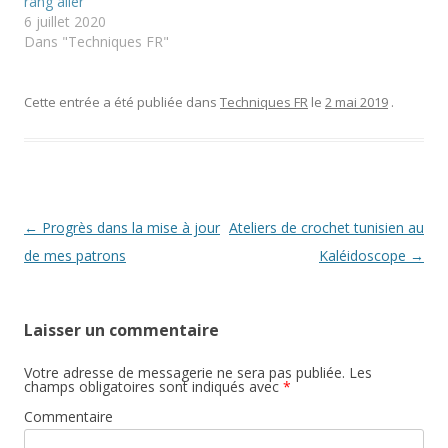
rang aller
6 juillet 2020
Dans "Techniques FR"
Cette entrée a été publiée dans
Techniques FR
le
2 mai 2019
.
Navigation
←
Progrès dans la mise à jour
Ateliers de crochet tunisien au
des
de mes patrons
Kaléidoscope
→
articles
Laisser un commentaire
Votre adresse de messagerie ne sera pas publiée.
Les
champs obligatoires sont indiqués avec
*
Commentaire