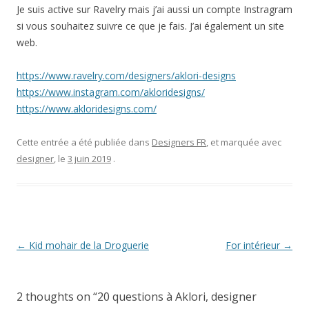
Je suis active sur Ravelry mais j’ai aussi un compte Instragram
si vous souhaitez suivre ce que je fais. J’ai également un site
web.
https://www.ravelry.com/designers/aklori-designs
https://www.instagram.com/akloridesigns/
https://www.akloridesigns.com/
Cette entrée a été publiée dans
Designers FR
, et marquée avec
designer
, le
3 juin 2019
.
Navigation
←
Kid mohair de la Droguerie
For intérieur
→
des
articles
2 thoughts on “
20 questions à Aklori, designer