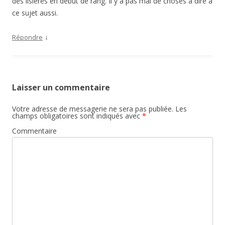
des lisières en début de rang. Il y a pas mal de choses à dire à
ce sujet aussi.
↓
Répondre
Laisser un commentaire
Votre adresse de messagerie ne sera pas publiée.
Les
champs obligatoires sont indiqués avec
*
Commentaire