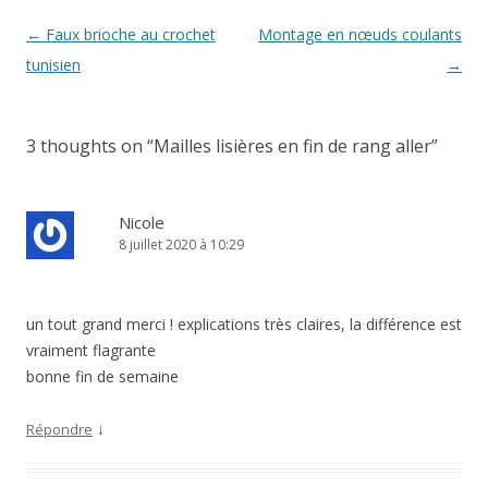
Navigation
←
Faux brioche au crochet
Montage en nœuds coulants
des
tunisien
→
articles
3 thoughts on “
Mailles lisières en fin de rang aller
”
Nicole
8 juillet 2020 à 10:29
un tout grand merci ! explications très claires, la différence est
vraiment flagrante
bonne fin de semaine
↓
Répondre